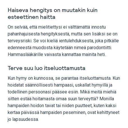
Haiseva hengitys on muutakin kuin
esteettinen haitta
On selvää, että mielitiettysi ei välttämättä innostu
pahanhajuisesta hengityksestä, mutta sen lisäksi se on
terveysriski. Se voi kieliä ientulehduksesta,
joka pitkälle
edenneestä muodosta käytetään nimeä
parodontiitti
.
Hammaslääkärille vaivasta kannattaa mainita heti.
Terve suu luo itseluottamusta
Kun hymy on kunnossa, se parantaa itseluottamusta. Kun
hoidatat säännöllisesti hampaasi, uskallat hymyillä ja
todellinen persoonasi pääsee
esiin. Mikä meitä miehiä
sitten estää hoitamasta omaa suun terveyttä? Monilla
hampaiden hoidon tavat tai niiden puutteet, kuten kaksi
kertaa
päivässä hampaiden peseminen, ovat kehittyneet
jo lapsuudessa.