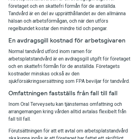
företaget och en skattefri förmån för de anställda.
Tandvård är en del av upprätthållandet av den allmänna
hälsan och arbetsförmågan, och när den utförs
regelbundet kostar den mindre tid och pengar.
En avdragsgill kostnad för arbetsgivaren
Normal tandvård utförd inom ramen för
arbetsplatstandvård är en avdragsgill utgift för företaget
och en skattefri förmån för de anställda. Företagets
kostnader minskas också av den
sjukförsäkringsersättning som FPA beviljar för tandvård.
Omfattningen fastställs från fall till fall
Inom Oral Terveysetu kan tjänsternas omfattning och
arrangemangen kring vården alltid avtalas flexibelt från
fall till fall.
Förutsättningen för att ett avtal om arbetsplatstandvård
ska kunna ingås är att företaget har fattat ett skriftligt