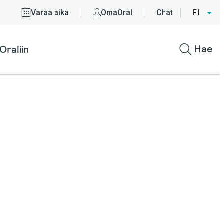
Varaa aika
OmaOral
Chat
FI
Hae
Oraliin