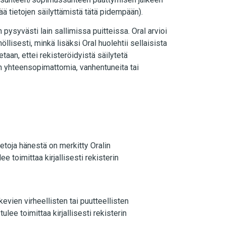
tää tietojen säilyttämistä tätä pidempään).
n pysyvästi lain sallimissa puitteissa. Oral arvioi
öllisesti, minkä lisäksi Oral huolehtii sellaisista
etaan, ettei rekisteröidyistä säilytetä
en yhteensopimattomia, vanhentuneita tai
ietoja hänestä on merkitty Oralin
e toimittaa kirjallisesti rekisterin
evien virheellisten tai puutteellisten
ulee toimittaa kirjallisesti rekisterin