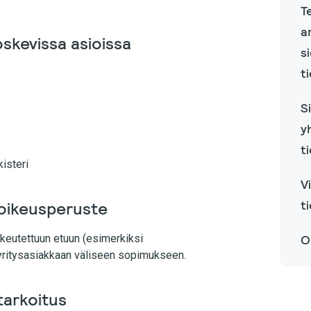
T
a
oskevissa asioissa
s
t
S
y
t
kisteri
V
t
 oikeusperuste
oikeutettuun etuun (esimerkiksi
O
a yritysasiakkaan väliseen sopimukseen.
tarkoitus