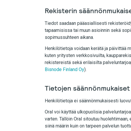
Rekisterin säännönmukaise
Tiedot saadaan pääasiallisesti rekisteröid
tapaamisissa tai muun asioinnin sekä so
sopimussuhteen aikana.
Henkilötietoja voidaan kerätä ja päivittää m
kuten yritysten verkkosivuilta, kaupparekist
rekistereistä sekä erilaisilta palveluntarjo
Bisnode Finland Oy
).
Tietojen säännönmukaiset
Henkilötietoja ei säännönmukaisesti luovute
Oral voi käyttää ulkopuolisia palveluntarjo
varten. Tällöin Oral sitoutuu huolehtimaan, 
siinä määrin kuin on tarpeen palvelun tuot