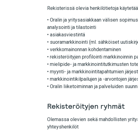
Rekisterissä olevia henkilötietoja käytetää
• Oralin ja yritysasiakkaan välisen sopimus
analysointi ja tilastointi
• asiakasviestintä
• suoramarkkinointi (ml. sähköiset uutiskirj
• verkkomainonnan kohdentaminen
• rekisteröityjen profilointi markkinoinni
• mielipide- ja markkinointitutkimusten to
• myynti- ja markkinointitapahtumien järje
• markkinointikilpailujen ja -arvontojen jär
• Oralin liiketoiminnan ja palveluiden suun
Rekisteröityjen ryhmät
Olemassa olevien sekä mahdollisten yritys-
yhteyshenkilöt