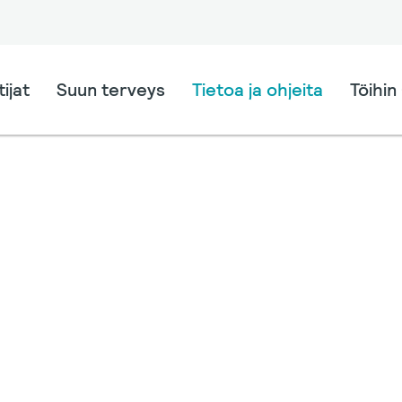
ijat
Suun terveys
Tietoa ja ohjeita
Töihin 