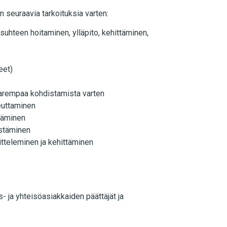
n seuraavia tarkoituksia varten:
suhteen hoitaminen, ylläpito, kehittäminen,
eet)
n parempaa kohdistamista varten
teuttaminen
stäminen
jestäminen
nitteleminen ja kehittäminen
 ja yhteisöasiakkaiden päättäjät ja