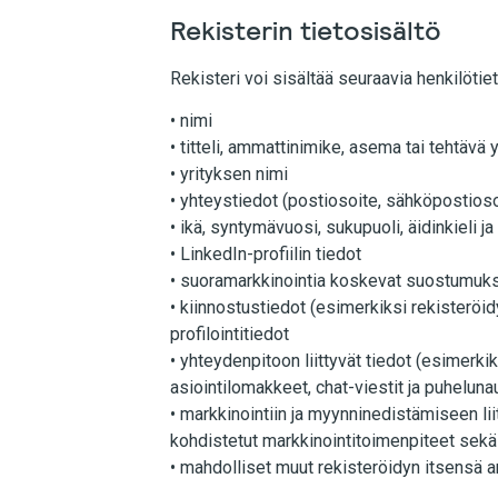
Rekisterin tietosisältö
Rekisteri voi sisältää seuraavia henkilötiet
• nimi
• titteli, ammattinimike, asema tai tehtävä
• yrityksen nimi
• yhteystiedot (postiosoite, sähköpostios
• ikä, syntymävuosi, sukupuoli, äidinkieli ja
• LinkedIn-profiilin tiedot
• suoramarkkinointia koskevat suostumukse
• kiinnostustiedot (esimerkiksi rekisteröi
profilointitiedot
• yhteydenpitoon liittyvät tiedot (esimerk
asiointilomakkeet, chat-viestit ja puheluna
• markkinointiin ja myynninedistämiseen lii
kohdistetut markkinointitoimenpiteet sekä
• mahdolliset muut rekisteröidyn itsensä a