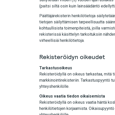
(paitsi siltä osin kuin lainsäädäntö edellyt
Päättäjärekisterin henkilötietoja säilytetää
tietojen säilyttämisen tarpeellisuutta säänn
kohtuullisista toimenpiteistä, joilla varmist
rekisterissä käsittelyn tarkoituksiin nähd
virheellisiä henkilötietoja.
Rekisteröidyn oikeudet
Tarkastusoikeus
Rekisteröidyllä on oikeus tarkastaa, mitä t
markkinointirekisteriin. Tarkastuspyyntö tule
yhteyshenkilölle.
Oikeus vaatia tiedon oikaisemista
Rekisteröidyllä on oikeus vaatia häntä kosk
henkilötietojen korjaamista. Oikaisupyyntö t
yhteyshenkilölle.