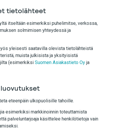
t tietolähteet
yltä itseltään esimerkiksi puhelimitse, verkossa,
pimuksen solmimisen yhteydessä ja
yös yleisesti saatavilla olevista tietolähteistä
eristä, muista julkisista ja yksityisistä
ajilta (esimerkiksi
Suomen Asiakastieto Oy
ja
 luovutukset
ta eteenpäin ulkopuolisille tahoille.
ajia esimerkiksi markkinoinnin toteuttamista
että palveluntarjoaja käsittelee henkilötietoja vain
tamiseksi.