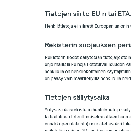
Tietojen siirto EU:n tai ET
Henkilötietoja ei siirretä Euroopan unionin
Rekisterin suojauksen per
Rekisterin tiedot säilytetään tietojärjeste
ohjelmallisia keinoja tietoturvallisuuden va
henkilöllä on henkilökohtainen käyttäjätunn
on pääsy vain määritellyillä henkilöillä h
Tietojen säilytysaika
Yritysasiakasrekisterin henkilötietoja säily
tarkoituksen toteuttamiseksi ottaen huomioo
ennakkoperintälaista) noudatettavaksi tulev
säilytetään viiden (5) vuoden ajan asiak