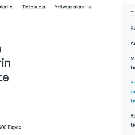
kaille
Tietosuoja
Yritysasiakas- ja
T
E
A
a
in
M
t
te
Y
p
t
R
t
02600 Espoo