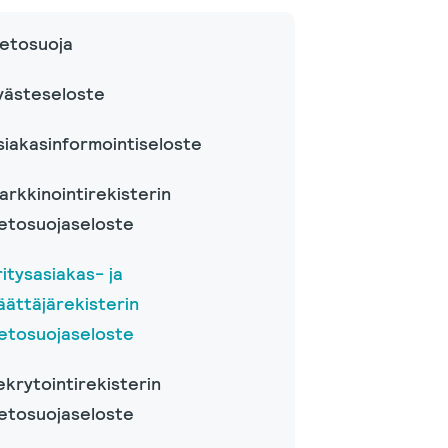
ietosuoja
västeseloste
siakasinformointiseloste
arkkinointirekisterin
ietosuojaseloste
ritysasiakas- ja
äättäjärekisterin
ietosuojaseloste
ekrytointirekisterin
ietosuojaseloste