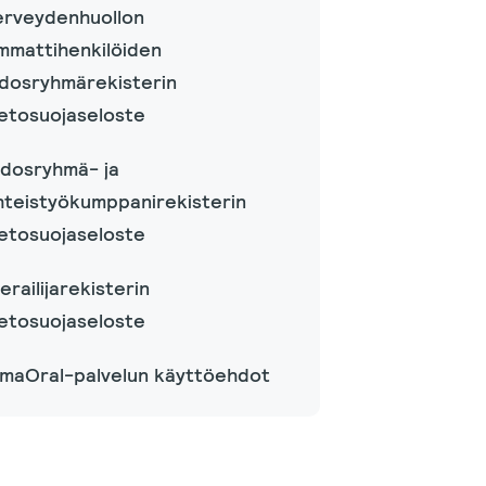
erveydenhuollon
mmattihenkilöiden
idosryhmärekisterin
ietosuojaseloste
idosryhmä- ja
hteistyökumppanirekisterin
ietosuojaseloste
ierailijarekisterin
ietosuojaseloste
maOral-palvelun käyttöehdot