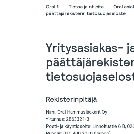
Oral.fi
Tietoa ja ohjeita
Oral asiak
päättäjärekisterin tietosuojaseloste
Yritysasiakas- j
päättäjärekister
tietosuojaselos
Rekisterinpitäjä
Nimi: Oral Hammaslääkärit Oy
Y-tunnus: 2863321-3
Posti- ja käyntiosoite: Linnoitustie 6 B, 
Puhelin: 010 400 3010 (vaihde)