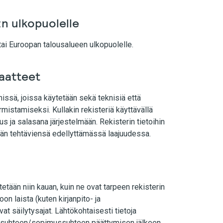
A:n ulkopuolelle
 tai Euroopan talousalueen ulkopuolelle.
iaatteet
lmissä, joissa käytetään sekä teknisiä että
rmistamiseksi. Kullakin rekisteriä käyttävällä
us ja salasana järjestelmään. Rekisterin tietoihin
eidän tehtäviensä edellyttämässä laajuudessa.
tetään niin kauan, kuin ne ovat tarpeen rekisterin
n laista (kuten kirjanpito- ja
at säilytysajat. Lähtökohtaisesti tietoja
as-suhteen/sopimussuhteen päättymisen jälkeen