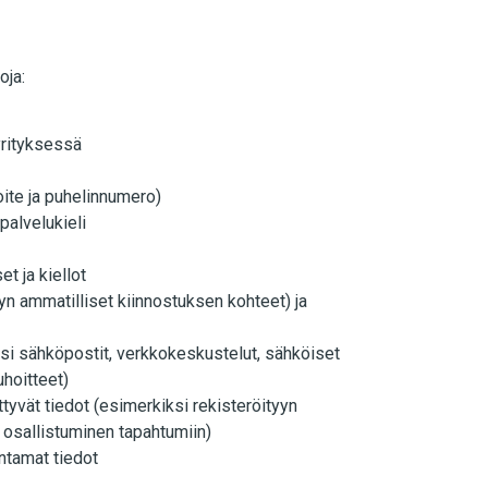
oja:
 yrityksessä
oite ja puhelinnumero)
 palvelukieli
t ja kiellot
dyn ammatilliset kiinnostuksen kohteet) ja
iksi sähköpostit, verkkokeskustelut, sähköiset
uhoitteet)
ttyvät tiedot (esimerkiksi rekisteröityyn
 osallistuminen tapahtumiin)
ntamat tiedot