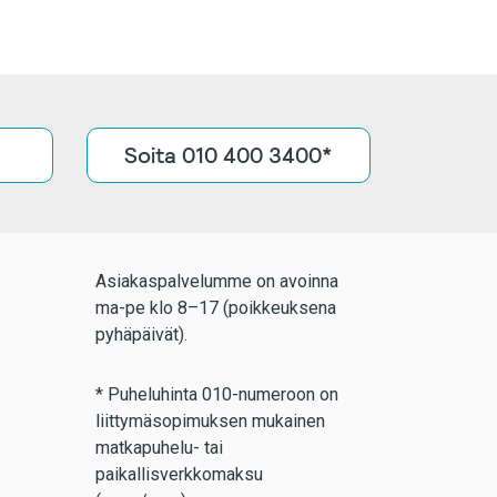
Soita 010 400 3400*
Asiakaspalvelumme on avoinna
ma-pe klo 8–17 (poikkeuksena
pyhäpäivät).
* Puheluhinta 010-numeroon on
liittymäsopimuksen mukainen
matkapuhelu- tai
paikallisverkkomaksu