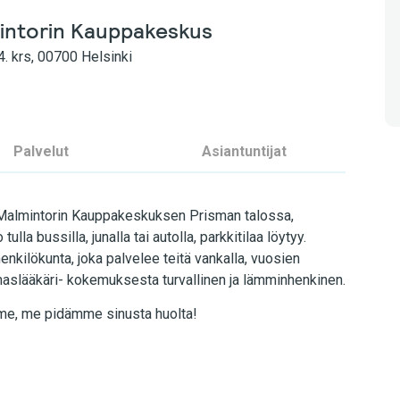
mintorin Kauppakeskus
4. krs, 00700 Helsinki
Palvelut
Asiantuntijat
 Malmintorin Kauppakeskuksen Prisman talossa,
la bussilla, junalla tai autolla, parkkitilaa löytyy.
henkilökunta, joka palvelee teitä vankalla, vuosien
slääkäri- kokemuksesta turvallinen ja lämminhenkinen.
me, me pidämme sinusta huolta!