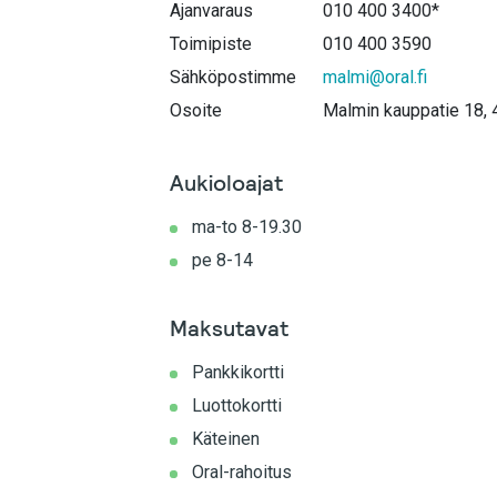
Ajanvaraus
010 400 3400*
Toimipiste
010 400 3590
Sähköpostimme
malmi@oral.fi
Osoite
Malmin kauppatie 18, 4
Aukioloajat
ma-to 8-19.30
pe 8-14
Maksutavat
Pankkikortti
Luottokortti
Käteinen
Oral-rahoitus