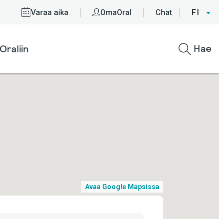
Varaa aika
OmaOral
Chat
FI
Hae
Oraliin
Avaa Google Mapsissa