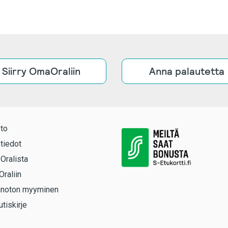
Siirry OmaOraliin
Anna palautetta
to
tiedot
 Oralista
Oraliin
anoton myyminen
utiskirje