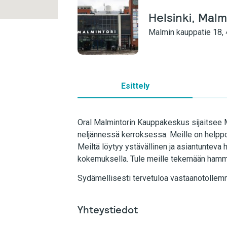
Helsinki, Mal
Malmin kauppatie 18, 
Esittely
Oral Malmintorin Kauppakeskus sijaitsee
neljännessä kerroksessa. Meille on helppo tul
Meiltä löytyy ystävällinen ja asiantunteva 
kokemuksella. Tule meille tekemään hamma
Sydämellisesti tervetuloa vastaanotollem
Yhteystiedot