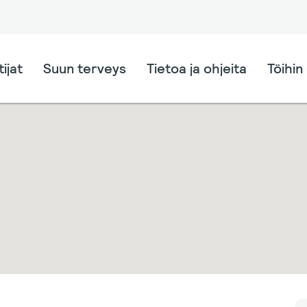
ijat
Suun terveys
Tietoa ja ohjeita
Töihin 