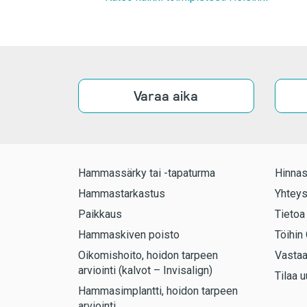
Varaa aika
Hammassärky tai -tapaturma
Hinnas
Hammastarkastus
Yhteys
Paikkaus
Tietoa
Hammaskiven poisto
Töihin 
Oikomishoito, hoidon tarpeen
Vasta
arviointi (kalvot – Invisalign)
Tilaa u
Hammasimplantti, hoidon tarpeen
arviointi