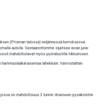
ksen (Prisman talossa) neljännessä kerroksessa.
i omalla autolla. Vastaanottomme sijaitsee aivan juna-
sit mahdollistavat myös pyörätuolilla liikkumisen.
ksi hammaslääkäriasemaa lähekkäin. Varmistathan
 jossa on mahdollisuus 3 tunnin ilmaiseen pysäköintiin