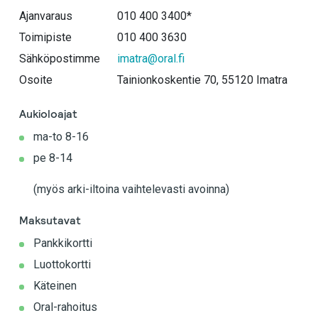
Ajanvaraus
010 400 3400*
Toimipiste
010 400 3630
Sähköpostimme
imatra@oral.fi
Osoite
Tainionkoskentie 70, 55120 Imatra
Aukioloajat
ma-to 8-16
pe 8-14
(myös arki-iltoina vaihtelevasti avoinna)
Maksutavat
Pankkikortti
Luottokortti
Käteinen
Oral-rahoitus