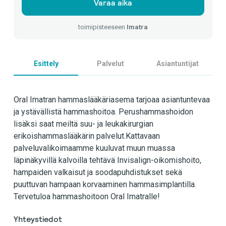
Varaa aika
toimipisteeseen
Imatra
Esittely
Palvelut
Asiantuntijat
Oral Imatran hammaslääkäriasema tarjoaa asiantuntevaa
ja ystävällistä hammashoitoa. Perushammashoidon
lisäksi saat meiltä suu- ja leukakirurgian
erikoishammaslääkärin palvelut.Kattavaan
palveluvalikoimaamme kuuluvat muun muassa
läpinäkyvillä kalvoilla tehtävä Invisalign-oikomishoito,
hampaiden valkaisut ja soodapuhdistukset sekä
puuttuvan hampaan korvaaminen hammasimplantilla.
Tervetuloa hammashoitoon Oral Imatralle!
Yhteystiedot