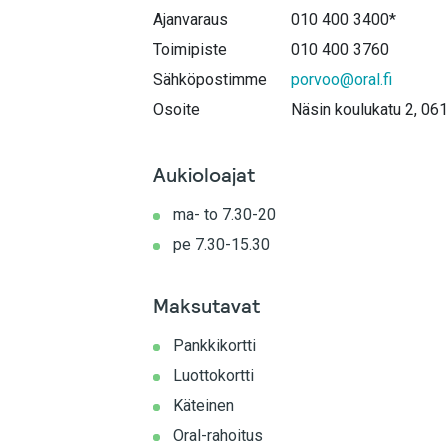
Ajanvaraus
010 400 3400*
Toimipiste
010 400 3760
Sähköpostimme
porvoo@oral.fi
Osoite
Näsin koulukatu 2, 06
Aukioloajat
ma- to 7.30-20
pe 7.30-15.30
Maksutavat
Pankkikortti
Luottokortti
Käteinen
Oral-rahoitus