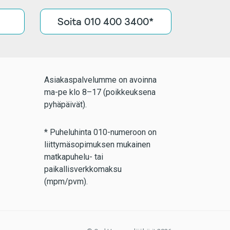
Soita 010 400 3400*
Asiakaspalvelumme on avoinna
ma-pe klo 8–17 (poikkeuksena
pyhäpäivät).
* Puheluhinta 010-numeroon on
liittymäsopimuksen mukainen
matkapuhelu- tai
paikallisverkkomaksu
(mpm/pvm).