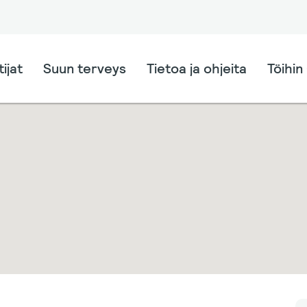
ijat
Suun terveys
Tietoa ja ohjeita
Töihin 