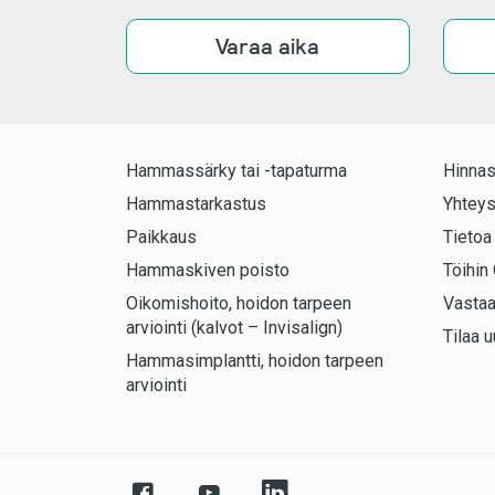
Varaa aika
Hammassärky tai -tapaturma
Hinnas
Hammastarkastus
Yhteys
Paikkaus
Tietoa
Hammaskiven poisto
Töihin 
Oikomishoito, hoidon tarpeen
Vasta
arviointi (kalvot – Invisalign)
Tilaa u
Hammasimplantti, hoidon tarpeen
arviointi