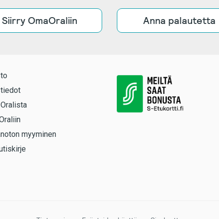
Siirry OmaOraliin
Anna palautetta
to
tiedot
 Oralista
Oraliin
anoton myyminen
utiskirje