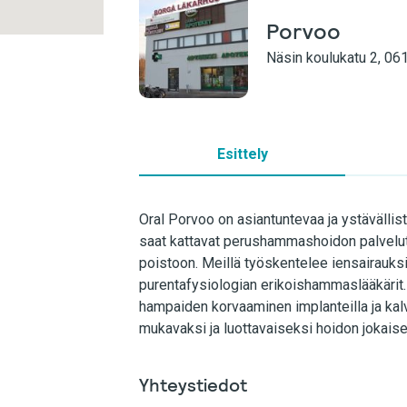
Porvoo
Näsin koulukatu 2, 0
Esittely
Oral Porvoo on asiantuntevaa ja ystäväll
saat kattavat perushammashoidon palvelut
poistoon. Meillä työskentelee iensairauksie
purentafysiologian erikoishammaslääkärit
hampaiden korvaaminen implanteilla ja kalv
mukavaksi ja luottavaiseksi hoidon jokai
Yhteystiedot