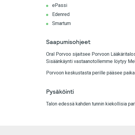
ePassi
Edenred
Smartum
Saapumisohjeet
Oral Porvoo sijaitsee Porvoon Lääkäritalos
Sisäänkäynti vastaanotollemme löytyy Meh
Porvoon keskustasta perille pääsee paikallis
Pysäköinti
Talon edessä kahden tunnin kiekollisia par