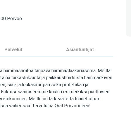
6100 Porvoo
Palvelut
Asiantuntijat
istä hammashoitoa tarjoava hammaslääkäriasema. Meiltä
 aina tarkastuksista ja paikkaushoidoista hammaskiven
n, suu- ja leukakirurgian sekä protetiikan ja
. Erikoisosaamiseemme kuuluu esimerkiksi puuttuvien
o-oikominen. Meille on tärkeää, että tunnet olosi
sessa vaiheessa. Tervetuloa Oral Porvooseen!