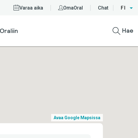
Varaa aika
OmaOral
Chat
FI
Hae
Oraliin
Avaa Google Mapsissa