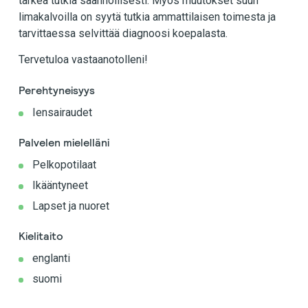
tärkeä tutkia säännöllisesti. Myös muutokset suun
limakalvoilla on syytä tutkia ammattilaisen toimesta ja
tarvittaessa selvittää diagnoosi koepalasta.
Tervetuloa vastaanotolleni!
Perehtyneisyys
Iensairaudet
Palvelen mielelläni
Pelkopotilaat
Ikääntyneet
Lapset ja nuoret
Kielitaito
englanti
suomi