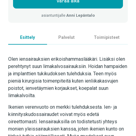
Varaa aika
asiantuntijalle
Anni Lepäntalo
Esittely
Palvelut
Toimipisteet
Olen iensairauksien erikoishammaslääkäri. Lisäksi olen
perehtynyt suun limakalvosairauksiin. Hoidan hampaiden
ja implanttien tukikudoksen tulehduksia. Teen myös
pieniä kirurgisia toimenpiteitä kuten ienliikakasvujen
poistot, ienvetäymien korjaukset, koepalat suun
limakalvoilta.
Ikenien verenvuoto on merkki tulehduksesta. Ien- ja
kiinnityskudossairaudet voivat myös edetä
oireettomasti. Iensairauksilla on todistetusti yhteys
monien yleissairauksien kanssa, joten ikenien kunto on