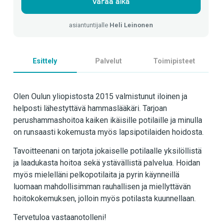
Varaa aika
asiantuntijalle
Heli Leinonen
Esittely
Palvelut
Toimipisteet
Olen Oulun yliopistosta 2015 valmistunut iloinen ja
helposti lähestyttävä hammaslääkäri. Tarjoan
perushammashoitoa kaiken ikäisille potilaille ja minulla
on runsaasti kokemusta myös lapsipotilaiden hoidosta.
Tavoitteenani on tarjota jokaiselle potilaalle yksilöllistä
ja laadukasta hoitoa sekä ystävällistä palvelua. Hoidan
myös mielelläni pelkopotilaita ja pyrin käynneillä
luomaan mahdollisimman rauhallisen ja miellyttävän
hoitokokemuksen, jolloin myös potilasta kuunnellaan.
Tervetuloa vastaanotolleni!