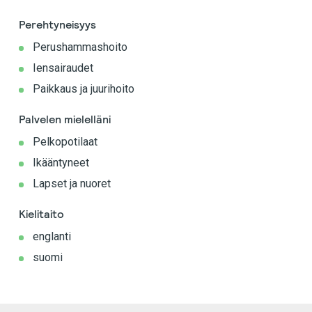
Perehtyneisyys
Perushammashoito
Iensairaudet
Paikkaus ja juurihoito
Palvelen mielelläni
Pelkopotilaat
Ikääntyneet
Lapset ja nuoret
Kielitaito
englanti
suomi