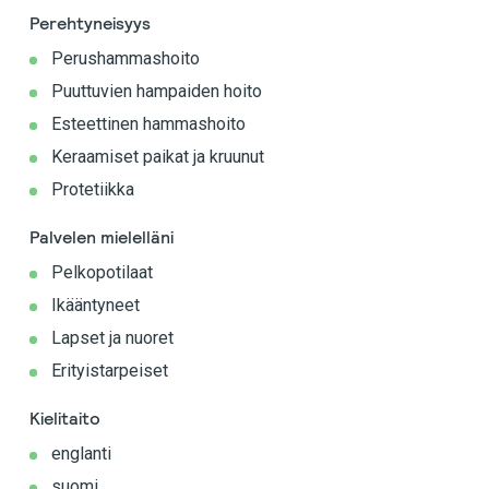
Perehtyneisyys
Perushammashoito
Puuttuvien hampaiden hoito
Esteettinen hammashoito
Keraamiset paikat ja kruunut
Protetiikka
Palvelen mielelläni
Pelkopotilaat
Ikääntyneet
Lapset ja nuoret
Erityistarpeiset
Kielitaito
englanti
suomi