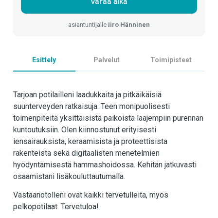
Varaa aika
asiantuntijalle
Iiro Hänninen
Esittely
Palvelut
Toimipisteet
Tarjoan potilailleni laadukkaita ja pitkäikäisiä
suunterveyden ratkaisuja. Teen monipuolisesti
toimenpiteitä yksittäisistä paikoista laajempiin purennan
kuntoutuksiin. Olen kiinnostunut erityisesti
iensairauksista, keraamisista ja proteettisista
rakenteista sekä digitaalisten menetelmien
hyödyntämisestä hammashoidossa. Kehitän jatkuvasti
osaamistani lisäkouluttautumalla.
Vastaanotolleni ovat kaikki tervetulleita, myös
pelkopotilaat. Tervetuloa!