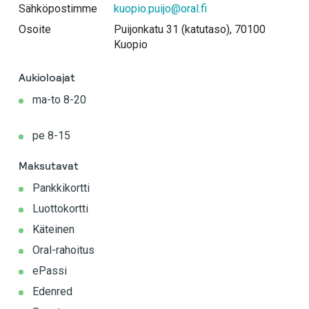
Sähköpostimme
kuopio.puijo@oral.fi
Osoite
Puijonkatu 31 (katutaso), 70100
Kuopio
Aukioloajat
ma-to 8-20
pe 8-15
Maksutavat
Pankkikortti
Luottokortti
Käteinen
Oral-rahoitus
ePassi
Edenred