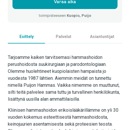
Varaa aika
toimipisteeseen
Kuopio, Puijo
Esittely
Palvelut
Asiantuntijat
Tarjoamme kaiken tarvitsemasi hammashoidon
perushoidosta suukirurgiaan ja parodontologiaan.
Olemme huolehtineet kuopiolaisten hampaista jo
vuodesta 1987 lähtien. Aiemmin meidät on tunnettu
nimellä Puijon Hammas. Vaikka nimemme on muuttunut,
silti teitä palvelee sama tuttu ja turvallinen henkilökunta,
lisättynä uusilla alan ammattilaisilla.
Kliinisen hammashoidon erikoislääkärillämme on yli 30
vuoden kokemus esteettisestä hammashoidosta,
keinojuurien asentamisesta sekä proteesien teosta.