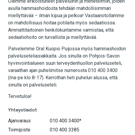
Olemme erikoistuneet palveluihin ja menetelmiin, joiden
avulla hammashoidosta tehdään mahdollisimman
miellyttävää – ilman kipua ja pelkoa! Vastaanotollamme
on mahdollisuus hoitaa potilaita myös sedaatiossa.
Ammattitaitoinen henkilökuntamme varmistaa, että
sedaatiohoito on turvallista ja miellyttävää.
Palvelemme Oral Kuopio Puijossa myös hammashoidon
palveluseteliasiakkaita. Jos sinulla on Pohjois-Savon
hyvinvointialueen suun terveydenhuollon palveluseteli,
varaathan ajan puhelimitse numerosta 010 400 3400
(ma-pe klo 8-17). Kerrothan heti puhelun alussa, että
sinulla on palveluseteli.
Tervetuloa!
Yhteystiedot
Ajanvaraus
010 400 3400*
Toimipiste
010 400 3385