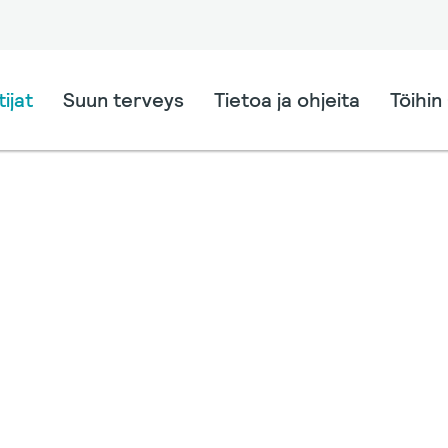
ijat
Suun terveys
Tietoa ja ohjeita
Töihin 