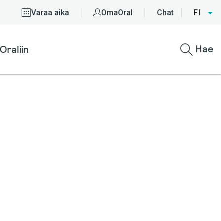
Varaa aika
OmaOral
Chat
FI
Hae
Oraliin