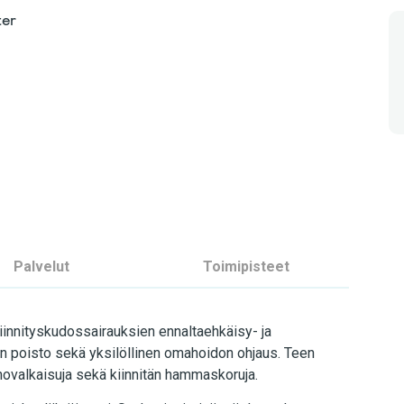
ter
Palvelut
Toimipisteet
kiinnityskudossairauksien ennaltaehkäisy- ja
en poisto sekä yksilöllinen omahoidon ohjaus. Teen
hovalkaisuja sekä kiinnitän hammaskoruja.