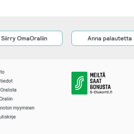
Siirry OmaOraliin
Anna palautetta
to
tiedot
 Oralista
Oraliin
anoton myyminen
utiskirje