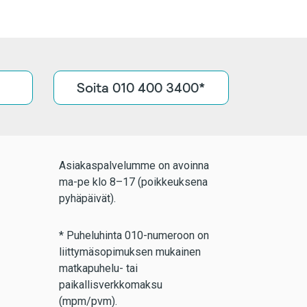
Soita 010 400 3400*
Asiakaspalvelumme on avoinna
ma-pe klo 8–17 (poikkeuksena
pyhäpäivät).
* Puheluhinta 010-numeroon on
liittymäsopimuksen mukainen
matkapuhelu- tai
paikallisverkkomaksu
(mpm/pvm).