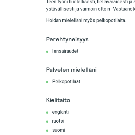
Teen työni huolellisesti, hellävaraisesti j
ystävällisesti ja varmoin ottein -Vastaanoto
Hoidan mielelläni myös pelkopotilaita.
Perehtyneisyys
Iensairaudet
Palvelen mielelläni
Pelkopotilaat
Kielitaito
englanti
ruotsi
suomi