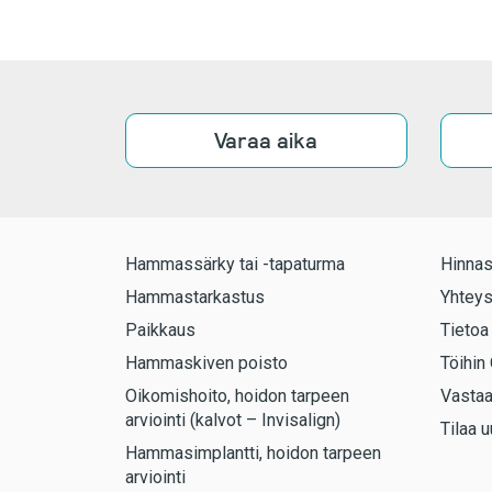
Varaa aika
Hammassärky tai -tapaturma
Hinnas
Hammastarkastus
Yhteys
Paikkaus
Tietoa
Hammaskiven poisto
Töihin 
Oikomishoito, hoidon tarpeen
Vasta
arviointi (kalvot – Invisalign)
Tilaa u
Hammasimplantti, hoidon tarpeen
arviointi