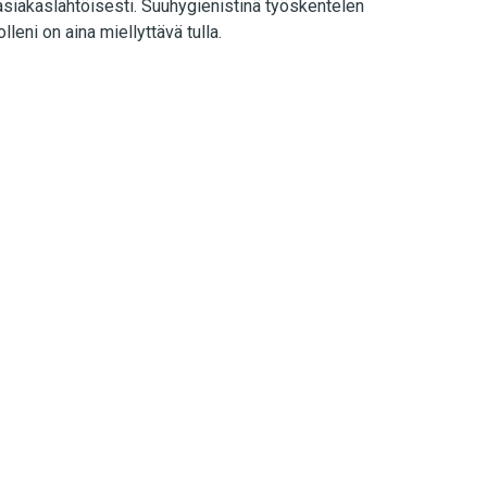
a asiakaslähtöisesti. Suuhygienistinä työskentelen
lleni on aina miellyttävä tulla.