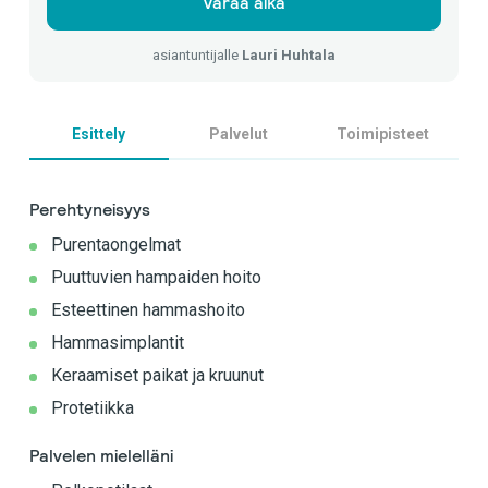
Varaa aika
asiantuntijalle
Lauri Huhtala
Esittely
Palvelut
Toimipisteet
Perehtyneisyys
Purentaongelmat
Puuttuvien hampaiden hoito
Esteettinen hammashoito
Hammasimplantit
Keraamiset paikat ja kruunut
Protetiikka
Palvelen mielelläni