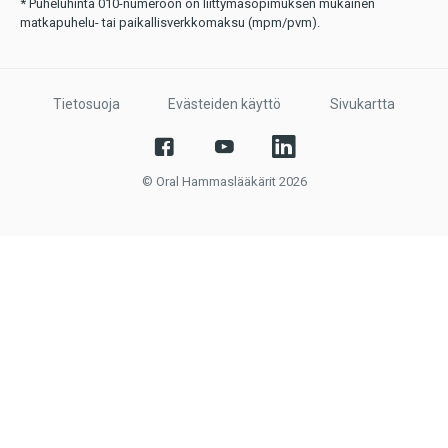
* Puheluhinta 010-numeroon on liittymäsopimuksen mukainen
matkapuhelu- tai paikallisverkkomaksu (mpm/pvm).
Tietosuoja
Evästeiden käyttö
Sivukartta
© Oral Hammaslääkärit 2026