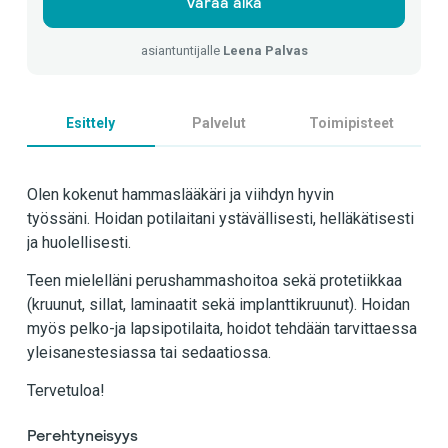
Varaa aika
asiantuntijalle
Leena Palvas
Esittely
Palvelut
Toimipisteet
Olen kokenut hammaslääkäri ja viihdyn hyvin
työssäni. Hoidan potilaitani ystävällisesti, helläkätisesti
ja huolellisesti.
Teen mielelläni perushammashoitoa sekä protetiikkaa
(kruunut, sillat, laminaatit sekä implanttikruunut). Hoidan
myös pelko-ja lapsipotilaita, hoidot tehdään tarvittaessa
yleisanestesiassa tai sedaatiossa.
Tervetuloa!
Perehtyneisyys