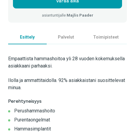
Varaa aika
asiantuntijalle
Majlis Paader
Esittely
Palvelut
Toimipisteet
Empaattista hammashoitoa yli 28 vuoden kokemuksella
asiakkaani parhaaksi.
Ilolla ja ammattitaidolla. 92% asiakkaistani suosittelevat
minua.
Perehtyneisyys
Perushammashoito
Purentaongelmat
Hammasimplantit