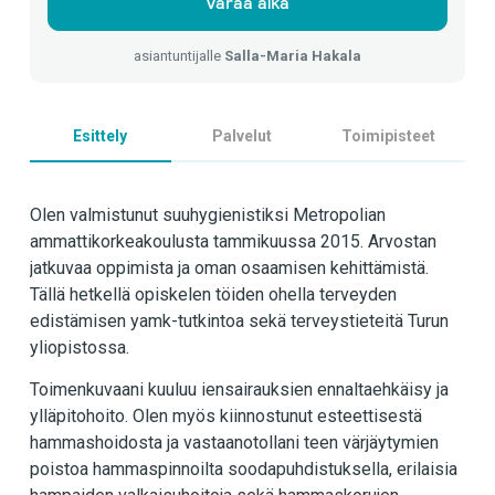
Varaa aika
asiantuntijalle
Salla-Maria Hakala
Esittely
Palvelut
Toimipisteet
Olen valmistunut suuhygienistiksi Metropolian
ammattikorkeakoulusta tammikuussa 2015. Arvostan
jatkuvaa oppimista ja oman osaamisen kehittämistä.
Tällä hetkellä opiskelen töiden ohella terveyden
edistämisen yamk-tutkintoa sekä terveystieteitä Turun
yliopistossa.
Toimenkuvaani kuuluu iensairauksien ennaltaehkäisy ja
ylläpitohoito. Olen myös kiinnostunut esteettisestä
hammashoidosta ja vastaanotollani teen värjäytymien
poistoa hammaspinnoilta soodapuhdistuksella, erilaisia