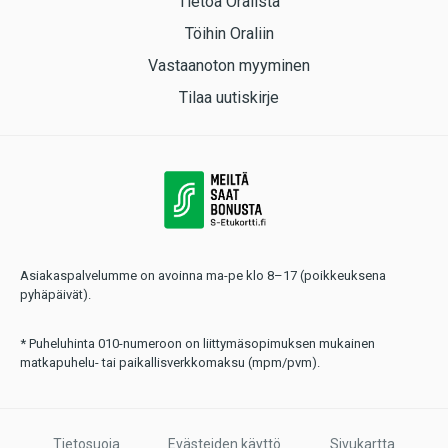
Tietoa Oralista
Töihin Oraliin
Vastaanoton myyminen
Tilaa uutiskirje
Asiakaspalvelumme on avoinna ma-pe klo 8–17 (poikkeuksena
pyhäpäivät).
* Puheluhinta 010-numeroon on liittymäsopimuksen mukainen
matkapuhelu- tai paikallisverkkomaksu (mpm/pvm).
Tietosuoja
Evästeiden käyttö
Sivukartta