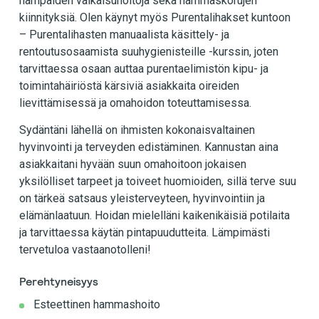
hampaiden valkaisuhoitoja sekä hammaskorujen
kiinnityksiä. Olen käynyt myös Purentalihakset kuntoon
– Purentalihasten manuaalista käsittely- ja
rentoutusosaamista suuhygienisteille -kurssin, joten
tarvittaessa osaan auttaa purentaelimistön kipu- ja
toimintahäiriöstä kärsiviä asiakkaita oireiden
lievittämisessä ja omahoidon toteuttamisessa.
Sydäntäni lähellä on ihmisten kokonaisvaltainen
hyvinvointi ja terveyden edistäminen. Kannustan aina
asiakkaitani hyvään suun omahoitoon jokaisen
yksilölliset tarpeet ja toiveet huomioiden, sillä terve suu
on tärkeä satsaus yleisterveyteen, hyvinvointiin ja
elämänlaatuun. Hoidan mielelläni kaikenikäisiä potilaita
ja tarvittaessa käytän pintapuudutteita. Lämpimästi
tervetuloa vastaanotolleni!
Perehtyneisyys
Esteettinen hammashoito