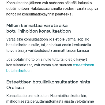
Konsultaation jälkeen voit rauhassa päättää, haluatko
edetä hoitoon. Halutessasi sinulle voidaan varata sopiva
hoitoaika konsultaatiokäynnin päätteeksi.
Milloin kannattaa varata aika
botuliinihoidon konsultaatioon
Varaa aika konsultaatioon, jos et ole varma, sopiiko
botuliinihoito sinulle, tai jos haluat ensin keskustella
toiveistasi ja vaihtoehdoista ammattilaisen kanssa.
Jos botuliinihoito on sinulle tuttu tai olet jo käynyt
konsultaatiossa, voit varata ajan suoraan
esteettiseen
botuliinihoitoon
.
Esteettisen botuliinikonsultaation hinta
Oralissa
Konsultaatio on maksuton. Huomioithan kuitenkin,
mahdollisesta peruuttamattomasta ajasta veloitamme