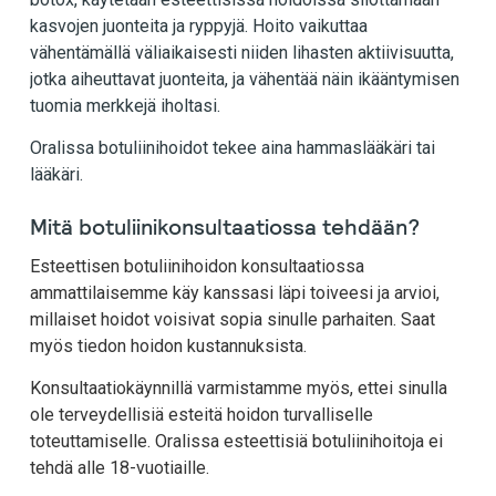
kasvojen juonteita ja ryppyjä. Hoito vaikuttaa
vähentämällä väliaikaisesti niiden lihasten aktiivisuutta,
jotka aiheuttavat juonteita, ja vähentää näin ikääntymisen
tuomia merkkejä iholtasi.
Oralissa botuliinihoidot tekee aina hammaslääkäri tai
lääkäri.
Mitä botuliinikonsultaatiossa tehdään?
Esteettisen botuliinihoidon konsultaatiossa
ammattilaisemme käy kanssasi läpi toiveesi ja arvioi,
millaiset hoidot voisivat sopia sinulle parhaiten. Saat
myös tiedon hoidon kustannuksista.
Konsultaatiokäynnillä varmistamme myös, ettei sinulla
ole terveydellisiä esteitä hoidon turvalliselle
toteuttamiselle. Oralissa esteettisiä botuliinihoitoja ei
tehdä alle 18-vuotiaille.