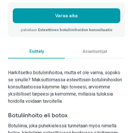
Varaa aika
palveluun
Esteettinen botuliinihoidon konsultaatio
Esittely
Asiantuntijat
Harkitsetko botuliinihoitoa, mutta et ole varma, sopiiko
se sinulle? Maksuttomassa esteettisen botuliinihoidon
konsultaatiossa käymme läpi toiveesi, arvioimme
yksilölliset tarpeesi ja kerromme, millaisia tuloksia
hoidolla voidaan tavoitella.
Botuliinhoito eli botox
Botuliinia, joka puhekielessä tunnetaan myös nimellä
botox, käytetään esteettisissä hoidoissa silottamaan