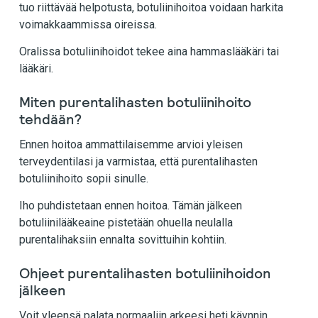
tuo riittävää helpotusta, botuliinihoitoa voidaan harkita
voimakkaammissa oireissa.
Oralissa botuliinihoidot tekee aina hammaslääkäri tai
lääkäri.
Miten purentalihasten botuliinihoito
tehdään?
Ennen hoitoa ammattilaisemme arvioi yleisen
terveydentilasi ja varmistaa, että purentalihasten
botuliinihoito sopii sinulle.
Iho puhdistetaan ennen hoitoa. Tämän jälkeen
botuliinilääkeaine pistetään ohuella neulalla
purentalihaksiin ennalta sovittuihin kohtiin.
Ohjeet purentalihasten botuliinihoidon
jälkeen
Voit yleensä palata normaaliin arkeesi heti käynnin