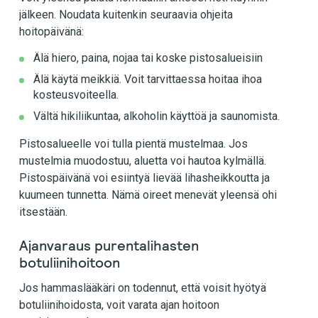
jälkeen. Noudata kuitenkin seuraavia ohjeita
hoitopäivänä:
Älä hiero, paina, nojaa tai koske pistosalueisiin
Älä käytä meikkiä. Voit tarvittaessa hoitaa ihoa
kosteusvoiteella.
Vältä hikiliikuntaa, alkoholin käyttöä ja saunomista.
Pistosalueelle voi tulla pientä mustelmaa. Jos
mustelmia muodostuu, aluetta voi hautoa kylmällä.
Pistospäivänä voi esiintyä lievää lihasheikkoutta ja
kuumeen tunnetta. Nämä oireet menevät yleensä ohi
itsestään.
Ajanvaraus purentalihasten
botuliinihoitoon
Jos hammaslääkäri on todennut, että voisit hyötyä
botuliinihoidosta, voit varata ajan hoitoon