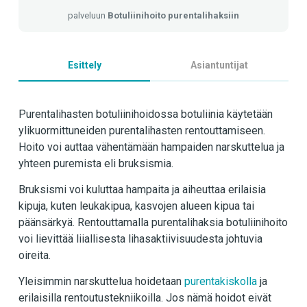
palveluun
Botuliinihoito purentalihaksiin
Esittely
Asiantuntijat
Purentalihasten botuliinihoidossa botuliinia käytetään
ylikuormittuneiden purentalihasten rentouttamiseen.
Hoito voi auttaa vähentämään hampaiden narskuttelua ja
yhteen puremista eli bruksismia.
Bruksismi voi kuluttaa hampaita ja aiheuttaa erilaisia
kipuja, kuten leukakipua, kasvojen alueen kipua tai
päänsärkyä. Rentouttamalla purentalihaksia botuliinihoito
voi lievittää liiallisesta lihasaktiivisuudesta johtuvia
oireita.
Yleisimmin narskuttelua hoidetaan
purentakiskolla
ja
erilaisilla rentoutustekniikoilla. Jos nämä hoidot eivät