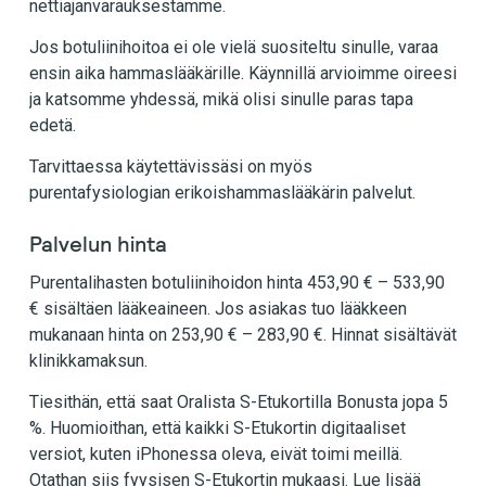
nettiajanvarauksestamme.
Jos botuliinihoitoa ei ole vielä suositeltu sinulle, varaa
ensin aika hammaslääkärille. Käynnillä arvioimme oireesi
ja katsomme yhdessä, mikä olisi sinulle paras tapa
edetä.
Tarvittaessa käytettävissäsi on myös
purentafysiologian erikoishammaslääkärin palvelut.
Palvelun hinta
Purentalihasten botuliinihoidon hinta 453,90 € – 533,90
€ sisältäen lääkeaineen. Jos asiakas tuo lääkkeen
mukanaan hinta on 253,90 € – 283,90 €. Hinnat sisältävät
klinikkamaksun.
Tiesithän, että saat Oralista S-Etukortilla Bonusta jopa 5
%. Huomioithan, että kaikki S-Etukortin digitaaliset
versiot, kuten iPhonessa oleva, eivät toimi meillä.
Otathan siis fyysisen S-Etukortin mukaasi. Lue lisää