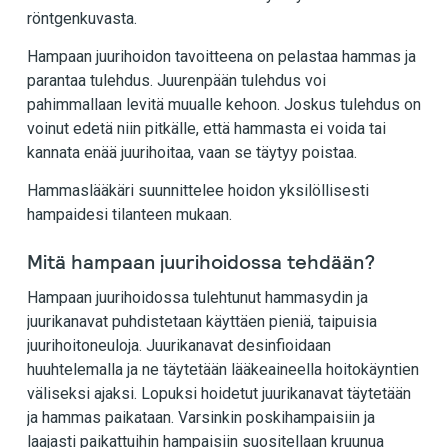
röntgenkuvasta.
Hampaan juurihoidon tavoitteena on pelastaa hammas ja
parantaa tulehdus. Juurenpään tulehdus voi
pahimmallaan levitä muualle kehoon. Joskus tulehdus on
voinut edetä niin pitkälle, että hammasta ei voida tai
kannata enää juurihoitaa, vaan se täytyy poistaa.
Hammaslääkäri suunnittelee hoidon yksilöllisesti
hampaidesi tilanteen mukaan.
Mitä hampaan juurihoidossa tehdään?
Hampaan juurihoidossa tulehtunut hammasydin ja
juurikanavat puhdistetaan käyttäen pieniä, taipuisia
juurihoitoneuloja. Juurikanavat desinfioidaan
huuhtelemalla ja ne täytetään lääkeaineella hoitokäyntien
väliseksi ajaksi. Lopuksi hoidetut juurikanavat täytetään
ja hammas paikataan. Varsinkin poskihampaisiin ja
laajasti paikattuihin hampaisiin suositellaan kruunua