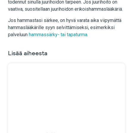
todennut sinulla juurihoidon tarpeen. Jos juurihoito on
vaativa, suositellaan juurihoidon erikoishammaslääkäriä.
Jos hammastasi särkee, on hyvä varata aika viipymättä
hammaslääkärille syyn selvittämiseksi, esimerkiksi
palveluun
hammassärky- tai tapaturma
.
Lisää aiheesta