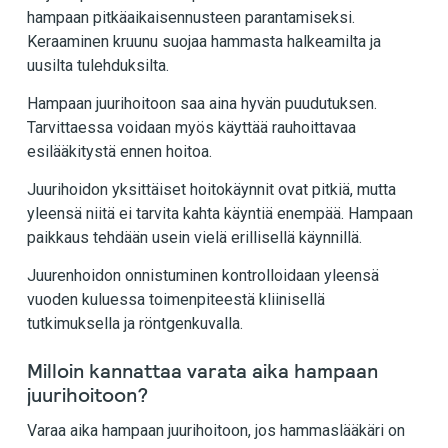
hampaan pitkäaikaisennusteen parantamiseksi.
Keraaminen kruunu suojaa hammasta halkeamilta ja
uusilta tulehduksilta.
Hampaan juurihoitoon saa aina hyvän puudutuksen.
Tarvittaessa voidaan myös käyttää rauhoittavaa
esilääkitystä ennen hoitoa.
Juurihoidon yksittäiset hoitokäynnit ovat pitkiä, mutta
yleensä niitä ei tarvita kahta käyntiä enempää. Hampaan
paikkaus tehdään usein vielä erillisellä käynnillä.
Juurenhoidon onnistuminen kontrolloidaan yleensä
vuoden kuluessa toimenpiteestä kliinisellä
tutkimuksella ja röntgenkuvalla.
Milloin kannattaa varata aika hampaan
juurihoitoon?
Varaa aika hampaan juurihoitoon, jos hammaslääkäri on