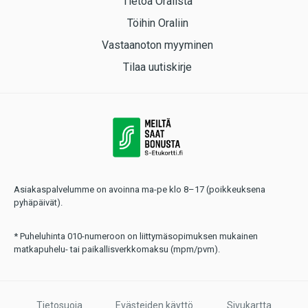
Tietoa Oralista
Töihin Oraliin
Vastaanoton myyminen
Tilaa uutiskirje
Asiakaspalvelumme on avoinna ma-pe klo 8–17 (poikkeuksena
pyhäpäivät).
* Puheluhinta 010-numeroon on liittymäsopimuksen mukainen
matkapuhelu- tai paikallisverkkomaksu (mpm/pvm).
Tietosuoja
Evästeiden käyttö
Sivukartta