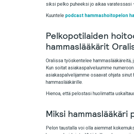
siksi pelko puheeksi jo aikaa varatessasi –
Kuuntele
podcast hammashoitopelon ha
Pelkopotilaiden hoit
hammaslääkärit Orali
Oralissa työskentelee hammaslääkäreitä, jo
Kun soitat asiakaspalveluumme numeroon
asiakaspalvelijamme osaavat ohjata sinu
hammaslääkärille.
Hienoa, että pelostasi huolimatta uskalta
Miksi hammaslääkäri 
Pelon taustalla voi olla aiemmat kokemukse