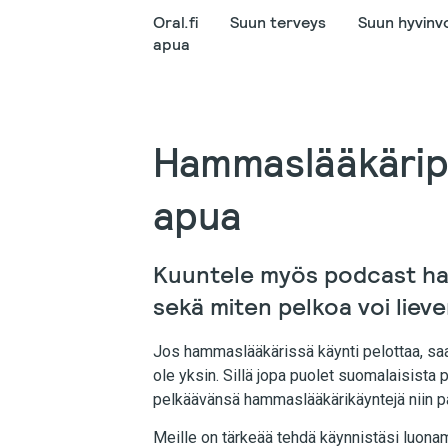
Oral.fi
Suun terveys
Suun hyvinvo
apua
Hammaslääkäripe
apua
Kuuntele myös podcast ha
sekä miten pelkoa voi lieven
Jos hammaslääkärissä käynti pelottaa, saatt
ole yksin. Sillä jopa puolet suomalaisist
pelkäävänsä hammaslääkärikäyntejä niin paljo
Meille on tärkeää tehdä käynnistäsi luon