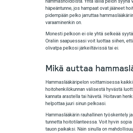
hammashoidoista. Yhtä lailla pelon syynä v
häpeäntunne, jos hampaat ovat jääneet hoit
pidempään pelko jarruttaa hammaslääkäriin
varaaminenkin on.
Monesti pelkoon ei ole yhtä selkeää syytä
Oraliin saapuessasi voit luottaa siihen, et
olivatpa pelkosi järkeiltävissä tai ei.
Mikä auttaa hammasl
Hammaslääkäripelon voittamisessa kaikki 
hoitohenkilökunnan välisestä hyvästä luo
kannata arastella tai hävetä. Hoitavan henki
helpottaa juuri sinun pelkoasi.
Hammaslääkärin rauhallinen työskentely ja 
tunnetta hoitotilanteessa. Voit hyvin sop
tauon paikaksi. Näin sinulla on mahdollisuu