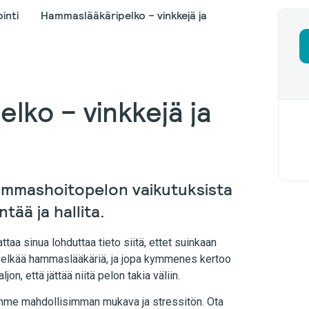
inti
Hammaslääkäripelko – vinkkejä ja
lko – vinkkejä ja
mmashoitopelon vaikutuksista
tää ja hallita.
aa sinua lohduttaa tieto siitä, ettet suinkaan
a pelkää hammaslääkäriä, ja jopa kymmenes kertoo
n, että jättää niitä pelon takia väliin.
amme mahdollisimman mukava ja stressitön. Ota