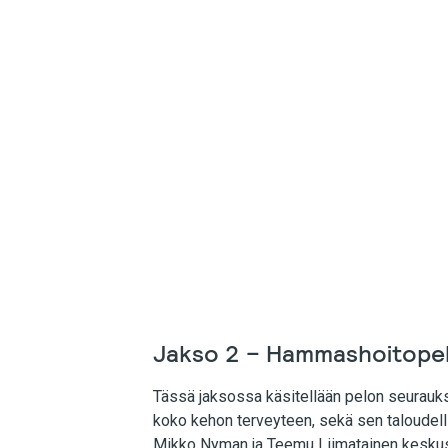
Jakso 2 – Hammashoitopel
Tässä jaksossa käsitellään pelon seurauksi
koko kehon terveyteen, sekä sen taloudell
Mikko Nyman ja Teemu Liimatainen keskust