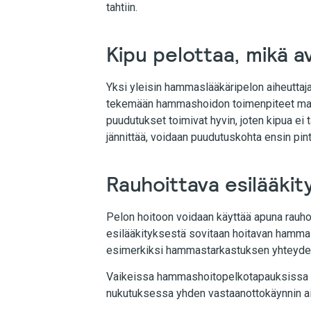
tahtiin.
Kipu pelottaa, mikä a
Yksi yleisin hammaslääkäripelon aiheuttaja
tekemään hammashoidon toimenpiteet mah
puudutukset toimivat hyvin, joten kipua ei 
jännittää, voidaan puudutuskohta ensin pint
Rauhoittava esilääkit
Pelon hoitoon voidaan käyttää apuna rauho
esilääkityksestä sovitaan hoitavan hamma
esimerkiksi hammastarkastuksen yhteyde
Vaikeissa hammashoitopelkotapauksissa vo
nukutuksessa yhden vastaanottokäynnin a