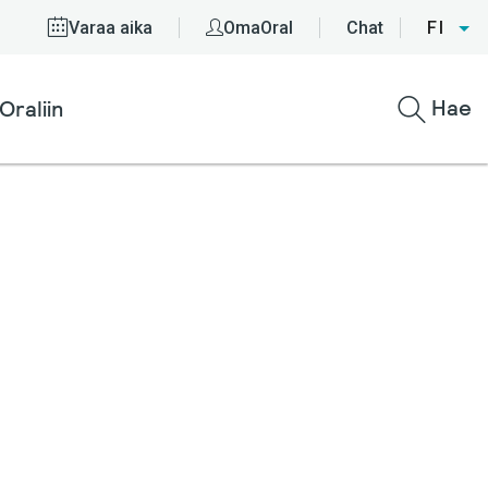
Varaa aika
OmaOral
Chat
FI
Hae
Oraliin