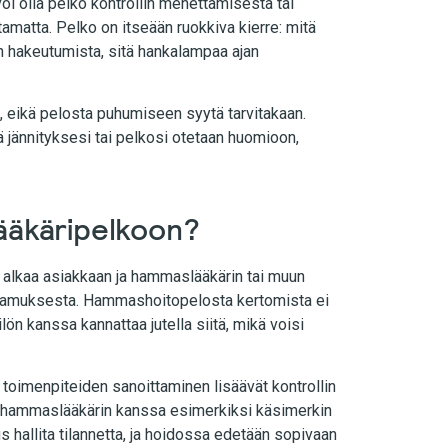
oi olla pelko kontrollin menettämisestä tai
amatta. Pelko on itseään ruokkiva kierre: mitä
 hakeutumista, sitä hankalampaa ajan
, eikä pelosta puhumiseen syytä tarvitakaan.
tä jännityksesi tai pelkosi otetaan huomioon,
ääkäripelkoon?
alkaa asiakkaan ja hammaslääkärin tai muun
ttamuksesta. Hammashoitopelosta kertomista ei
lön kanssa kannattaa jutella siitä, mikä voisi
toimenpiteiden sanoittaminen lisäävät kontrollin
ia hammaslääkärin kanssa esimerkiksi käsimerkin
s hallita tilannetta, ja hoidossa edetään sopivaan