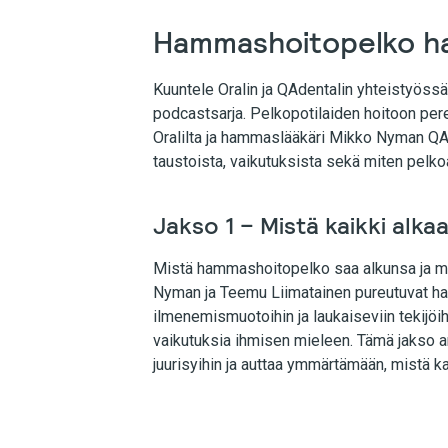
Hammashoitopelko ha
Kuuntele Oralin ja QAdentalin yhteistyös
podcastsarja. Pelkopotilaiden hoitoon pe
Oralilta ja hammaslääkäri Mikko Nyman Q
taustoista, vaikutuksista sekä miten pelkoa 
Jakso 1 – Mistä kaikki alka
Mistä hammashoitopelko saa alkunsa ja mi
Nyman ja Teemu Liimatainen pureutuvat h
ilmenemismuotoihin ja laukaiseviin tekijö
vaikutuksia ihmisen mieleen. Tämä jakso 
juurisyihin ja auttaa ymmärtämään, mistä ka