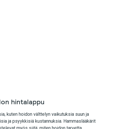
on hintalappu
a, kuten hoidon välttelyn vaikutuksia suun ja
isia ja psyykkisiä kustannuksia. Hammaslääkärit
elevat myös siitä, miten hoidon tarvetta