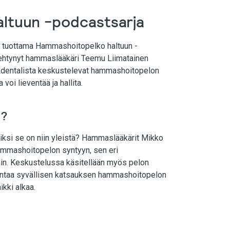
ltuun -podcastsarja
sä tuottama Hammashoitopelko haltuun -
rehtynyt hammaslääkäri Teemu Liimatainen
Adentalista keskustelevat hammashoitopelon
voi lieventää ja hallita.
a?
ksi se on niin yleistä? Hammaslääkärit Mikko
ammashoitopelon syntyyn, sen eri
ihin. Keskustelussa käsitellään myös pelon
antaa syvällisen katsauksen hammashoitopelon
ikki alkaa.