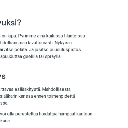
vuksi?
 on kipu. Pyrimme aina kaikissa tilanteissa
dollisimman kivuttomasti. Nykyisin
tarvitse pelätä. Ja jositse puudutuspistos
apuuduttaa geelillä tai spraylla.
ys
ittavaa esilääkitystä. Mahdollisesta
slääkärin kanssa ennen toimenpidettä
ssä.
i olla perusteltua hoidattaa hampaat kuntoon
ikana.