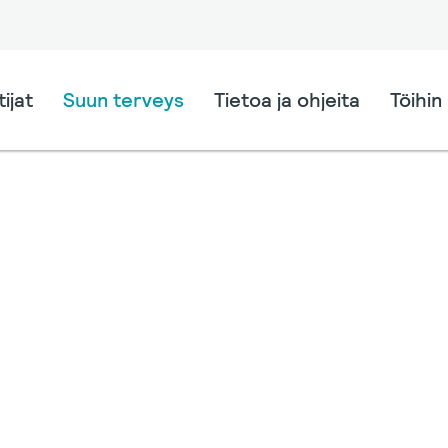
ijat
Suun terveys
Tietoa ja ohjeita
Töihin 