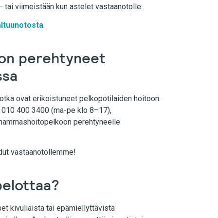
 tai viimeistään kun astelet vastaanotolle.
ltuunotosta
.
oon perehtyneet
ssa
tka ovat erikoistuneet pelkopotilaiden hoitoon.
 010 400 3400 (ma-pe klo 8–17),
t hammashoitopelkoon perehtyneelle
udut vastaanotollemme!
pelottaa?
t kivuliaista tai epämiellyttävistä