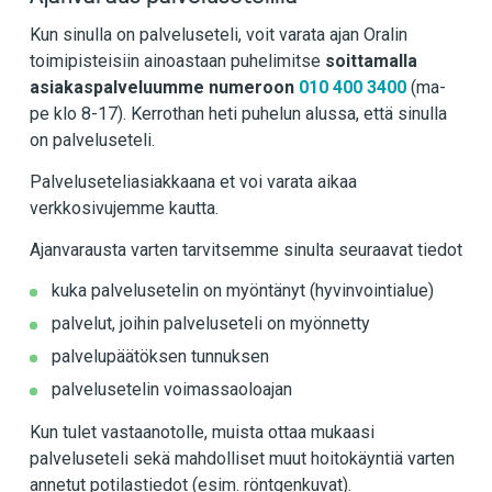
Kun sinulla on palveluseteli, voit varata ajan Oralin
toimipisteisiin ainoastaan puhelimitse
soittamalla
asiakaspalveluumme numeroon
010 400 3400
(ma-
pe klo 8-17). Kerrothan heti puhelun alussa, että sinulla
on palveluseteli.
Palveluseteliasiakkaana et voi varata aikaa
verkkosivujemme kautta.
Ajanvarausta varten tarvitsemme sinulta seuraavat tiedot
kuka palvelusetelin on myöntänyt (hyvinvointialue)
palvelut, joihin palveluseteli on myönnetty
palvelupäätöksen tunnuksen
palvelusetelin voimassaoloajan
Kun tulet vastaanotolle, muista ottaa mukaasi
palveluseteli sekä mahdolliset muut hoitokäyntiä varten
annetut potilastiedot (esim. röntgenkuvat).