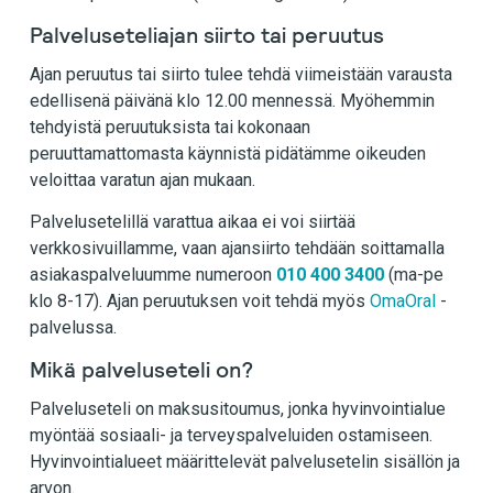
Palveluseteliajan siirto tai peruutus
Ajan peruutus tai siirto tulee tehdä viimeistään varausta
edellisenä päivänä klo 12.00 mennessä. Myöhemmin
tehdyistä peruutuksista tai kokonaan
peruuttamattomasta käynnistä pidätämme oikeuden
veloittaa varatun ajan mukaan.
Palvelusetelillä varattua aikaa ei voi siirtää
verkkosivuillamme, vaan ajansiirto tehdään soittamalla
asiakaspalveluumme numeroon
010 400 3400
(ma-pe
klo 8-17). Ajan peruutuksen voit tehdä myös
OmaOral
-
palvelussa.
Mikä palveluseteli on?
Palveluseteli on maksusitoumus, jonka hyvinvointialue
myöntää sosiaali- ja terveyspalveluiden ostamiseen.
Hyvinvointialueet määrittelevät palvelusetelin sisällön ja
arvon.