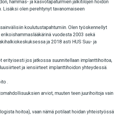
n, hammas- ja kasvotapaturmien jälkitilojen hoidon
don. Lisäksi olen perehtynyt tavanomaiseen
nsainvälisiin koulutustapahtumiin. Olen työskennellyt
a erikoishammaslääkärinä vuodesta 2003 sekä
lakihalkiokeskuksessa ja 2018 asti HUS Suu- ja
erityisesti jos jatkossa suunnitellaan implanttihoitoa,
luusiirteet ja iensiirteet implanttihoidon yhteydessä.
to .
itomahdollisuuksien arviot, muuten teen juurihoitoja vain
logista hoitoa), vaan nämä potilaat hoidan yhteistyössä