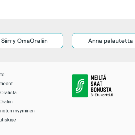
Siirry OmaOraliin
Anna palautetta
to
tiedot
 Oralista
Oraliin
anoton myyminen
utiskirje