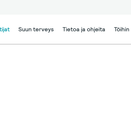
ijat
Suun terveys
Tietoa ja ohjeita
Töihin 