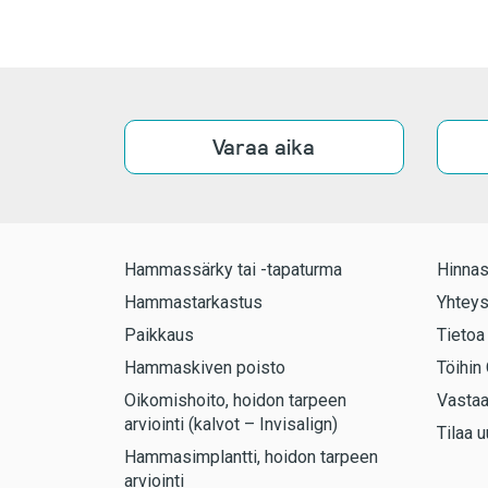
Varaa aika
Hammassärky tai -tapaturma
Hinnas
Hammastarkastus
Yhteys
Paikkaus
Tietoa
Hammaskiven poisto
Töihin 
Oikomishoito, hoidon tarpeen
Vasta
arviointi (kalvot – Invisalign)
Tilaa u
Hammasimplantti, hoidon tarpeen
arviointi