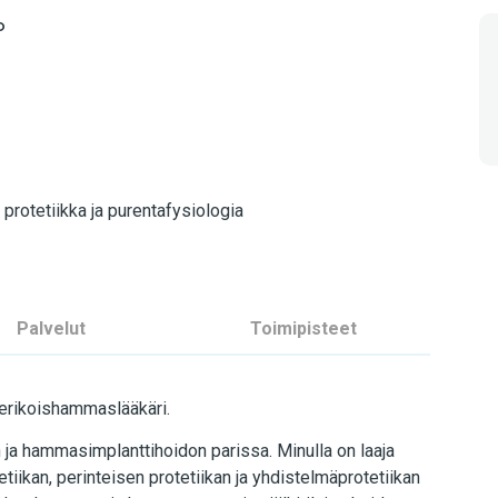
o
protetiikka ja purentafysiologia
Palvelut
Toimipisteet
 erikoishammaslääkäri.
 ja hammasimplanttihoidon parissa. Minulla on laaja
etiikan, perinteisen protetiikan ja yhdistelmäprotetiikan