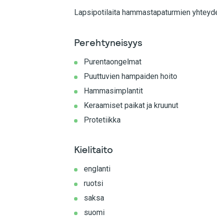
Lapsipotilaita hammastapaturmien yhteyd
Perehtyneisyys
Purentaongelmat
Puuttuvien hampaiden hoito
Hammasimplantit
Keraamiset paikat ja kruunut
Protetiikka
Kielitaito
englanti
ruotsi
saksa
suomi