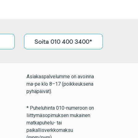
Soita 010 400 3400*
Asiakaspalvelumme on avoinna
ma-pe klo 8–17 (poikkeuksena
pyhäpäivät).
* Puheluhinta 010-numeroon on
liittymäsopimuksen mukainen
matkapuhelu- tai
paikallisverkkomaksu
(mpm/pvm).