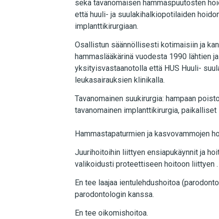
sekä tavanomaisen hammaspuutosten hoido
että huuli- ja suulakihalkiopotilaiden hoi
implanttikirurgiaan.
Osallistun säännöllisesti kotimaisiin ja ka
hammaslääkärinä vuodesta 1990 lähtien j
yksityisvastaanotolla että HUS Huuli- suu
leukasairauksien klinikalla.
Tavanomainen suukirurgia: hampaan poistot 
tavanomainen implanttikirurgia, paikalliset 
Hammastapaturmien ja kasvovammojen hoi
Juurihoitoihin liittyen ensiapukäynnit ja ho
valikoidusti proteettiseen hoitoon liittyen .
En tee laajaa ientulehdushoitoa (parodonto
parodontologin kanssa.
En tee oikomishoitoa.