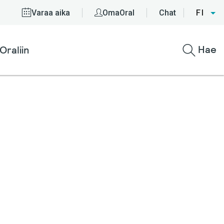
Varaa aika
OmaOral
Chat
FI
Hae
Oraliin