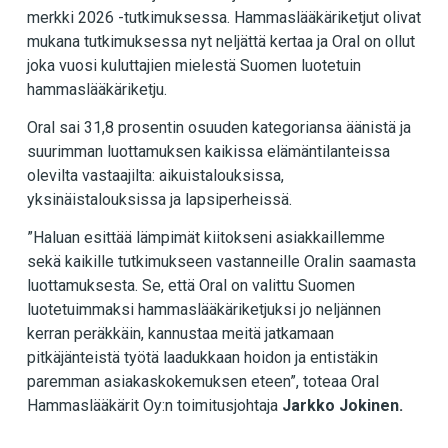
merkki 2026 -tutkimuksessa. Hammaslääkäriketjut olivat
mukana tutkimuksessa nyt neljättä kertaa ja Oral on ollut
joka vuosi kuluttajien mielestä Suomen luotetuin
hammaslääkäriketju.
Oral sai 31,8 prosentin osuuden kategoriansa äänistä ja
suurimman luottamuksen kaikissa elämäntilanteissa
olevilta vastaajilta: aikuistalouksissa,
yksinäistalouksissa ja lapsiperheissä.
”Haluan esittää lämpimät kiitokseni asiakkaillemme
sekä kaikille tutkimukseen vastanneille Oralin saamasta
luottamuksesta. Se, että Oral on valittu Suomen
luotetuimmaksi hammaslääkäriketjuksi jo neljännen
kerran peräkkäin, kannustaa meitä jatkamaan
pitkäjänteistä työtä laadukkaan hoidon ja entistäkin
paremman asiakaskokemuksen eteen”, toteaa Oral
Hammaslääkärit Oy:n toimitusjohtaja
Jarkko Jokinen.