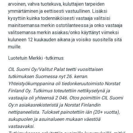
arvoinen, vahva tuotekuva, kuluttajien tarpeiden
ymmärtäminen ja eettisesti vastuullinen. Lisäksi
kysyttiin kuinka todennäköisesti vastaaja valitsisi
mainitsemansa merkin ostotilanteessa ja onko vastaaja
valitsemansa merkin asiakas/onko käyttänyt viimeksi
kuluneen 12 kuukauden aikana ja voisiko suositella sitä
muille.
Luotetuin Merkki -tutkimus:
CIL Suomi Oy/Valitut Palat teetti vuosittaisen
tutkimuksen Suomessa nyt 26. kerran.
Yhteistyökumppanina oli tiedonkeruutoimisto Norstat
Finland Oy. Tutkimus toteutettiin nettikyselynä ja
vastaajia oli yhteensä 2 046. Otos poimittiin CIL Suomi
Oy:n asiakasrekisteristä ja Norstat Finlandin
nettipaneelista. Tulokset painotettiin iän (20+ vuotta),
sukupuolen ja asuinalueen mukaan väestöä
vastaavaksi.