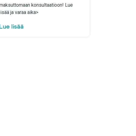
maksuttomaan konsultaatioon! Lue
lisää ja varaa aika>
Lue lisää