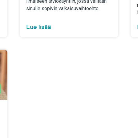
ilmaiseen arviokäyntiin, jossa valitaan
sinulle sopivin valkaisuvaihtoehto.
Lue lisää