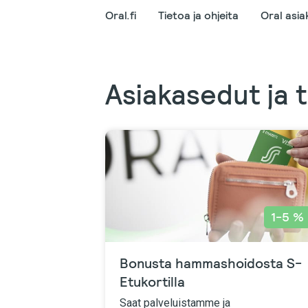
Oral.fi
Tietoa ja ohjeita
Oral asiak
Asiakasedut ja 
1-5 %
Bonusta hammashoidosta S-
Etukortilla
Saat palveluistamme ja