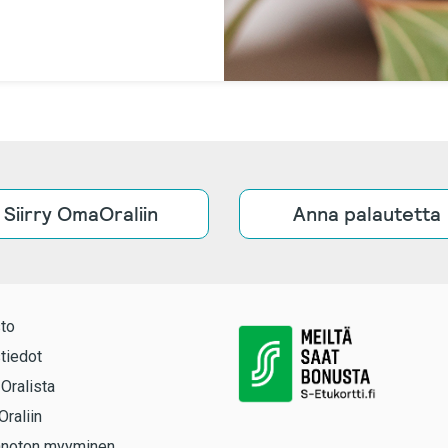
Siirry OmaOraliin
Anna palautetta
to
tiedot
 Oralista
Oraliin
anoton myyminen