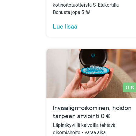
kotihoitotuotteista S-Etukortilla
Bonusta jopa 5 %!
Lue lisää
0 €
Invisalign-oikominen, hoidon
tarpeen arviointi 0 €
Läpinäkyvillä kalvoilla tehtävä
oikomishoito - varaa aika