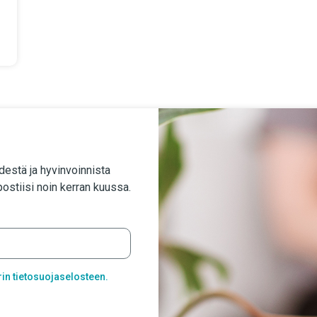
destä ja hyvinvoinnista
stiisi noin kerran kuussa.
rin tietosuojaselosteen.