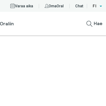
Varaa aika
OmaOral
Chat
FI
Hae
Oraliin