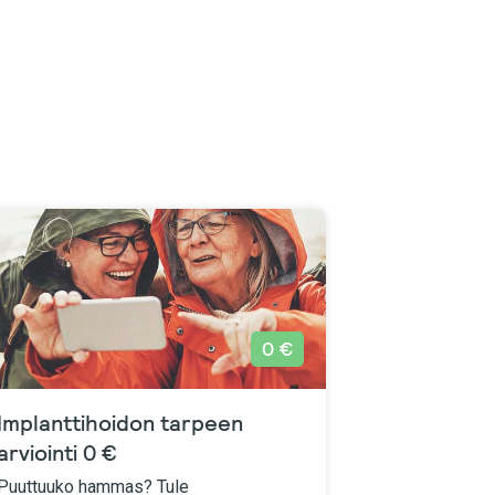
0 €
Implanttihoidon tarpeen
arviointi 0 €
Puuttuuko hammas? Tule