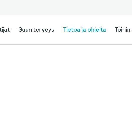
ijat
Suun terveys
Tietoa ja ohjeita
Töihin 