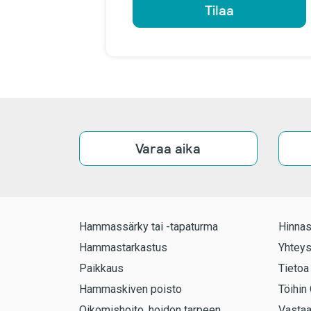
Tilaa
Varaa aika
Hammassärky tai -tapaturma
Hinnas
Hammastarkastus
Yhteys
Paikkaus
Tietoa
Hammaskiven poisto
Töihin 
Oikomishoito, hoidon tarpeen
Vasta