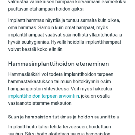
valmistaa väliaikaisen hampaan korvaamaan esimerkiksi
puuttuvan etuhampaan hoidon ajaksi.
Implanttihammas näyttää ja tuntuu samalta kuin oikea,
oma hammas. Samoin kuin omat hampaat, myös
implanttihampaat vaativat säännöllistä ylläpitohoitoa ja
hyvää suuhygieniaa. Hyvällä hoidolla implanttihampaat
voivat kestää koko eliniän.
Hammasimplanttihoidon eteneminen
Hammaslääkäri voi todeta implanttihoidon tarpeen
hammastarkastuksen tai muun hoitokäynnin esim.
hampaanpoiston yhteydessä. Voit myös hakeutua
implanttihoidon tarpeen arviointiin
, joka on osalla
vastaanotoistamme maksuton.
Suun ja hampaiston tutkimus ja hoidon suunnittelu
Implanttihoito tulisi tehdä terveeseen, hoidettuun
suuhun. Siksi hoito aloitetaan suun ja hampaiston