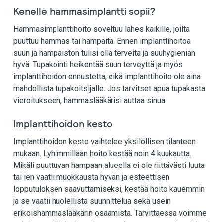
Kenelle hammasimplantti sopii?
Hammasimplanttihoito soveltuu lähes kaikille, joilta
puuttuu hammas tai hampaita. Ennen implanttihoitoa
suun ja hampaiston tulisi olla terveitä ja suuhygienian
hyvä. Tupakointi heikentää suun terveyttä ja myös
implanttihoidon ennustetta, eikä implanttihoito ole aina
mahdollista tupakoitsijalle. Jos tarvitset apua tupakasta
vieroitukseen, hammaslääkärisi auttaa sinua.
Implanttihoidon kesto
Implanttihoidon kesto vaihtelee yksilöllisen tilanteen
mukaan. Lyhimmillään hoito kestää noin 4 kuukautta.
Mikäli puuttuvan hampaan alueella ei ole riittävästi luuta
tai ien vaatii muokkausta hyvän ja esteettisen
lopputuloksen saavuttamiseksi, kestää hoito kauemmin
ja se vaatii huolellista suunnittelua sekä usein
erikoishammaslääkärin osaamista. Tarvittaessa voimme