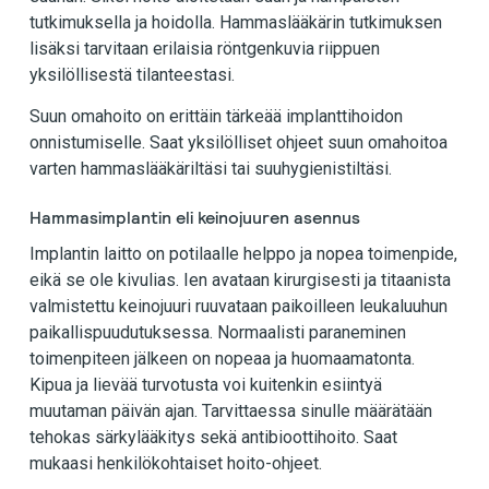
tutkimuksella ja hoidolla. Hammaslääkärin tutkimuksen
lisäksi tarvitaan erilaisia röntgenkuvia riippuen
yksilöllisestä tilanteestasi.
Suun omahoito on erittäin tärkeää implanttihoidon
onnistumiselle. Saat yksilölliset ohjeet suun omahoitoa
varten hammaslääkäriltäsi tai suuhygienistiltäsi.
Hammasimplantin eli keinojuuren asennus
Implantin laitto on potilaalle helppo ja nopea toimenpide,
eikä se ole kivulias. Ien avataan kirurgisesti ja titaanista
valmistettu keinojuuri ruuvataan paikoilleen leukaluuhun
paikallispuudutuksessa. Normaalisti paraneminen
toimenpiteen jälkeen on nopeaa ja huomaamatonta.
Kipua ja lievää turvotusta voi kuitenkin esiintyä
muutaman päivän ajan. Tarvittaessa sinulle määrätään
tehokas särkylääkitys sekä antibioottihoito. Saat
mukaasi henkilökohtaiset hoito-ohjeet.