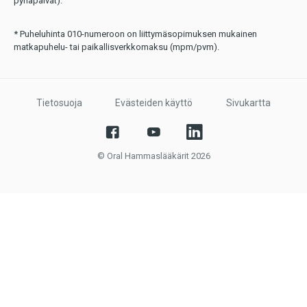
pyhäpäivät).
* Puheluhinta 010-numeroon on liittymäsopimuksen mukainen
matkapuhelu- tai paikallisverkkomaksu (mpm/pvm).
Tietosuoja
Evästeiden käyttö
Sivukartta
© Oral Hammaslääkärit 2026