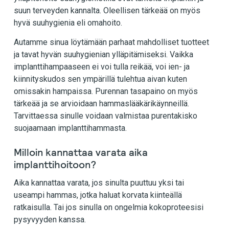
suun terveyden kannalta. Oleellisen tärkeää on myös
hyvä suuhygienia eli omahoito.
Autamme sinua löytämään parhaat mahdolliset tuotteet
ja tavat hyvän suuhygienian ylläpitämiseksi. Vaikka
implanttihampaaseen ei voi tulla reikää, voi ien- ja
kiinnityskudos sen ympärillä tulehtua aivan kuten
omissakin hampaissa. Purennan tasapaino on myös
tärkeää ja se arvioidaan hammaslääkärikäynneillä.
Tarvittaessa sinulle voidaan valmistaa purentakisko
suojaamaan implanttihammasta.
Milloin kannattaa varata aika
implanttihoitoon?
Aika kannattaa varata, jos sinulta puuttuu yksi tai
useampi hammas, jotka haluat korvata kiinteällä
ratkaisulla. Tai jos sinulla on ongelmia kokoproteesisi
pysyvyyden kanssa.