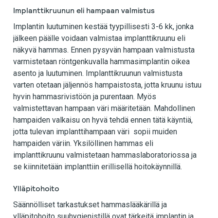
Implanttikruunun eli hampaan valmistus
Implantin luutuminen kestää tyypillisesti 3-6 kk, jonka
jälkeen päälle voidaan valmistaa implanttikruunu eli
näkyvä hammas. Ennen pysyvän hampaan valmistusta
varmistetaan röntgenkuvalla hammasimplantin oikea
asento ja luutuminen. Implanttikruunun valmistusta
varten otetaan jäljennös hampaistosta, jotta kruunu istuu
hyvin hammasrivistöön ja purentaan. Myös
valmistettavan hampaan väri määritetään. Mahdollinen
hampaiden valkaisu on hyvä tehdä ennen tätä käyntiä,
jotta tulevan implanttihampaan väri sopii muiden
hampaiden väriin. Yksilöllinen hammas eli
implanttikruunu valmistetaan hammaslaboratoriossa ja
se kiinnitetään implanttiin erillisellä hoitokäynnillä.
Ylläpitohoito
Säännölliset tarkastukset hammaslääkärillä ja
ylläpitohoito suuhygienistillä ovat tärkeitä implantin ja